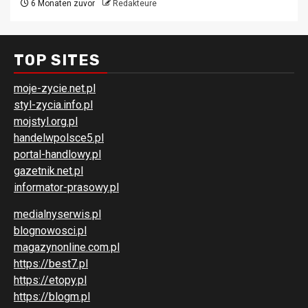
6 Monaten zuvor
Redakteure
TOP SITES
moje-zycie.net.pl
styl-zycia.info.pl
mojstyl.org.pl
handelwpolsce5.pl
portal-handlowy.pl
gazetnik.net.pl
informator-prasowy.pl
medialnyserwis.pl
blognowosci.pl
magazynonline.com.pl
https://best7.pl
https://etopy.pl
https://blogm.pl