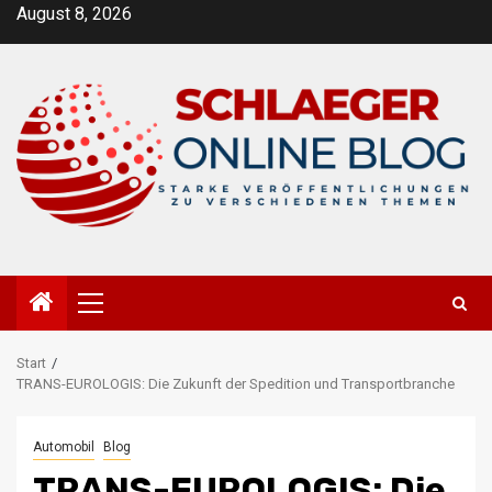
Zum
August 8, 2026
Inhalt
springen
Primäres
Menü
Start
TRANS-EUROLOGIS: Die Zukunft der Spedition und Transportbranche
Automobil
Blog
TRANS-EUROLOGIS: Die