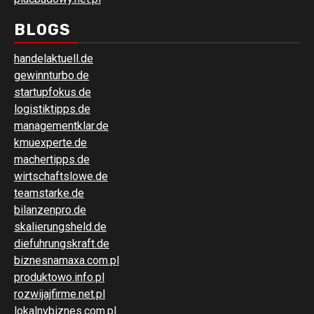
BLOGS
handelaktuell.de
gewinnturbo.de
startupfokus.de
logistiktipps.de
managementklar.de
kmuexperte.de
machertipps.de
wirtschaftslowe.de
teamstarke.de
bilanzenpro.de
skalierungsheld.de
diefuhrungskraft.de
biznesnamaxa.com.pl
produktowo.info.pl
rozwijajfirme.net.pl
lokalnybiznes.com.pl