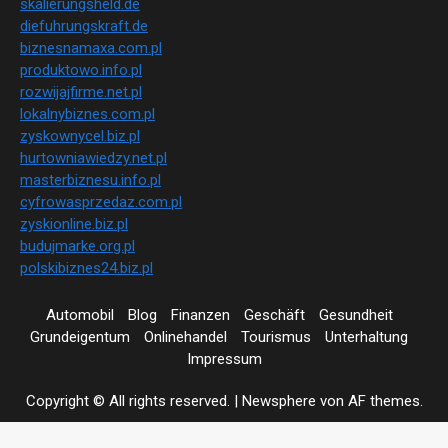
skalierungsheld.de
diefuhrungskraft.de
biznesnamaxa.com.pl
produktowo.info.pl
rozwijajfirme.net.pl
lokalnybiznes.com.pl
zyskownycel.biz.pl
hurtowniawiedzy.net.pl
masterbiznesu.info.pl
cyfrowasprzedaz.com.pl
zyskionline.biz.pl
budujmarke.org.pl
polskibiznes24.biz.pl
Automobil
Blog
Finanzen
Geschäft
Gesundheit
Grundeigentum
Onlinehandel
Tourismus
Unterhaltung
Impressum
Copyright © All rights reserved.
|
Newsphere
von AF themes.