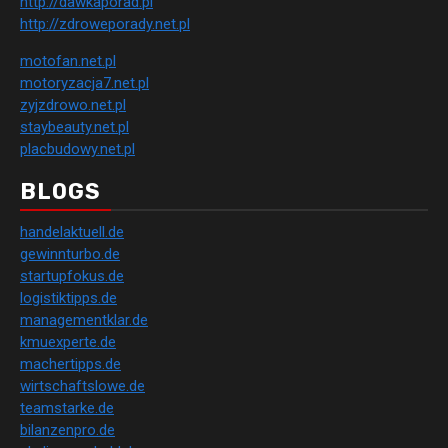
http://dawkaporad.pl
http://zdroweporady.net.pl
motofan.net.pl
motoryzacja7.net.pl
zyjzdrowo.net.pl
staybeauty.net.pl
placbudowy.net.pl
BLOGS
handelaktuell.de
gewinnturbo.de
startupfokus.de
logistiktipps.de
managementklar.de
kmuexperte.de
machertipps.de
wirtschaftslowe.de
teamstarke.de
bilanzenpro.de