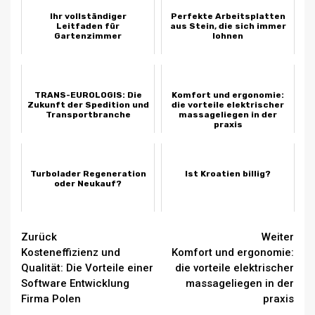
Ihr vollständiger
Perfekte Arbeitsplatten
Leitfaden für
aus Stein, die sich immer
Gartenzimmer
lohnen
TRANS-EUROLOGIS: Die
Komfort und ergonomie:
Zukunft der Spedition und
die vorteile elektrischer
Transportbranche
massageliegen in der
praxis
Turbolader Regeneration
Ist Kroatien billig?
oder Neukauf?
Beitragsnavigation
Zurück
Weiter
Kosteneffizienz und
Komfort und ergonomie:
Qualität: Die Vorteile einer
die vorteile elektrischer
Software Entwicklung
massageliegen in der
Firma Polen
praxis