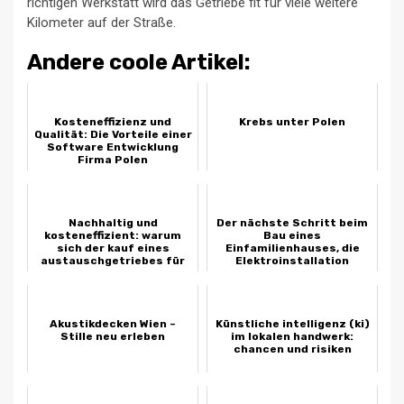
richtigen Werkstatt wird das Getriebe fit für viele weitere
Kilometer auf der Straße.
Andere coole Artikel:
Kosteneffizienz und
Krebs unter Polen
Qualität: Die Vorteile einer
Software Entwicklung
Firma Polen
Nachhaltig und
Der nächste Schritt beim
kosteneffizient: warum
Bau eines
sich der kauf eines
Einfamilienhauses, die
austauschgetriebes für
Elektroinstallation
vw-modelle lohnt
Akustikdecken Wien –
Künstliche intelligenz (ki)
Stille neu erleben
im lokalen handwerk:
chancen und risiken