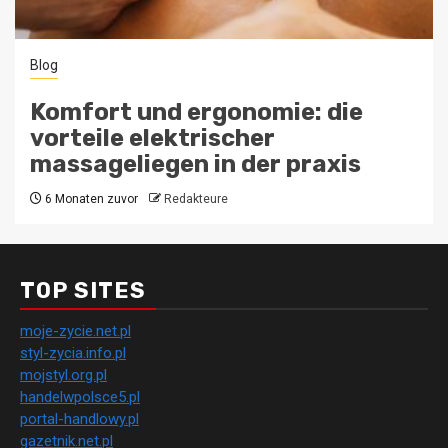
Blog
Komfort und ergonomie: die
vorteile elektrischer
massageliegen in der praxis
6 Monaten zuvor
Redakteure
TOP SITES
moje-zycie.net.pl
styl-zycia.info.pl
mojstyl.org.pl
handelwpolsce5.pl
portal-handlowy.pl
gazetnik.net.pl