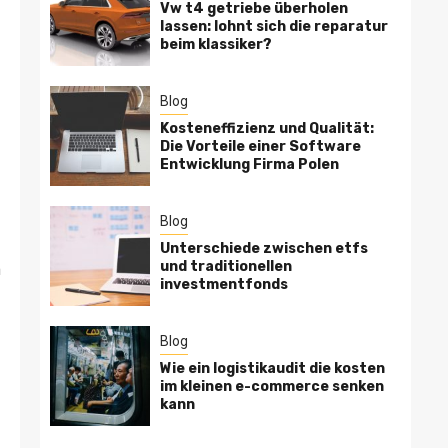
Vw t4 getriebe überholen
lassen: lohnt sich die reparatur
beim klassiker?
Blog
Kosteneffizienz und Qualität:
Die Vorteile einer Software
Entwicklung Firma Polen
Blog
Unterschiede zwischen etfs
und traditionellen
m
investmentfonds
Blog
Wie ein logistikaudit die kosten
im kleinen e-commerce senken
kann