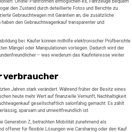
tioniert. Online-Plattformen ermöglichen es, Fahrzeuge bequem
ogar den Zustand durch detaillierte Fotos und Berichte zu
zierte Gebrauchtwagen mit Garantien an, die zusätzliche
en haben den Gebrauchtwagenkauf transparenter und
ldung bei. Käufer können mithilfe elektronischer Prüfberichte
kten Mängel oder Manipulationen vorliegen. Dadurch wird der
ndenfreundlicher – was wiederum das Kaufinteresse weiter
r verbraucher
zten Jahren stark verändert. Während früher der Besitz eines
chen heute mehr Wert auf finanzielle Vernunft, Nachhaltigkeit
uchtwagenkauf gesellschaftlich salonfähig gemacht. Es zählt
verlässig, sparsam und umweltfreundlich ist.
ie Generation Z, betrachten Mobilität zunehmend als
und offener für flexible Lösungen wie Carsharing oder den Kauf