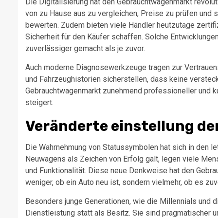
Die Digitalisierung hat den Gebrauchtwagenmarkt revolu
von zu Hause aus zu vergleichen, Preise zu prüfen und s
bewerten. Zudem bieten viele Händler heutzutage zertifi
Sicherheit für den Käufer schaffen. Solche Entwicklung
zuverlässiger gemacht als je zuvor.
Auch moderne Diagnosewerkzeuge tragen zur Vertrauensbi
und Fahrzeughistorien sicherstellen, dass keine verstec
Gebrauchtwagenmarkt zunehmend professioneller und ku
steigert.
Veränderte einstellung de
Die Wahrnehmung von Statussymbolen hat sich in den let
Neuwagens als Zeichen von Erfolg galt, legen viele Mens
und Funktionalität. Diese neue Denkweise hat den Gebra
weniger, ob ein Auto neu ist, sondern vielmehr, ob es zu
Besonders junge Generationen, wie die Millennials und d
Dienstleistung statt als Besitz. Sie sind pragmatischer 