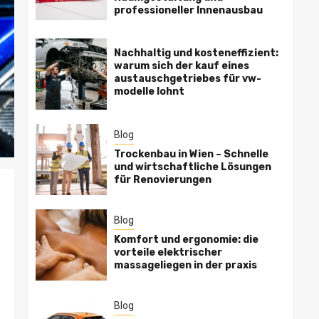
professioneller Innenausbau
Nachhaltig und kosteneffizient:
warum sich der kauf eines
austauschgetriebes für vw-
modelle lohnt
Blog
Trockenbau in Wien – Schnelle
und wirtschaftliche Lösungen
für Renovierungen
Blog
Komfort und ergonomie: die
vorteile elektrischer
massageliegen in der praxis
Blog