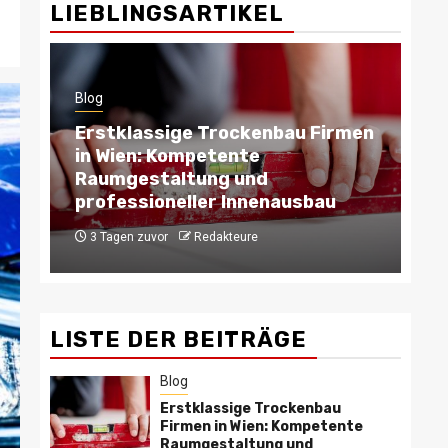
LIEBLINGSARTIKEL
Blog
Blog
Erstklassige Trockenbau Firmen
in Wien: Kompetente
Tro
Raumgestaltung und
und
professioneller Innenausbau
für
3 Tagen zuvor
Redakteure
6 M
LISTE DER BEITRÄGE
Blog
Erstklassige Trockenbau
Firmen in Wien: Kompetente
Raumgestaltung und