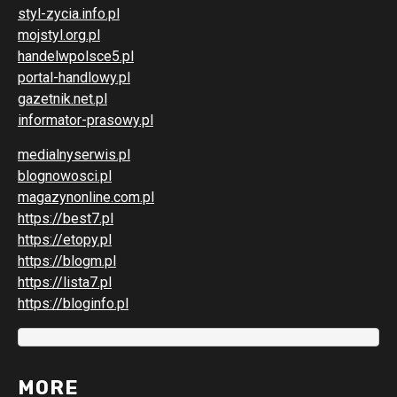
styl-zycia.info.pl
mojstyl.org.pl
handelwpolsce5.pl
portal-handlowy.pl
gazetnik.net.pl
informator-prasowy.pl
medialnyserwis.pl
blognowosci.pl
magazynonline.com.pl
https://best7.pl
https://etopy.pl
https://blogm.pl
https://lista7.pl
https://bloginfo.pl
MORE