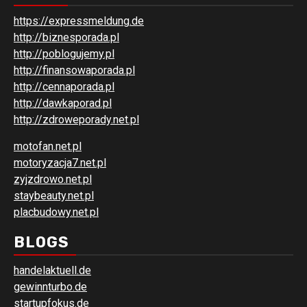
https://expressmeldung.de
http://biznesporada.pl
http://poblogujemy.pl
http://finansowaporada.pl
http://cennaporada.pl
http://dawkaporad.pl
http://zdroweporady.net.pl
motofan.net.pl
motoryzacja7.net.pl
zyjzdrowo.net.pl
staybeauty.net.pl
placbudowy.net.pl
BLOGS
handelaktuell.de
gewinnturbo.de
startupfokus.de