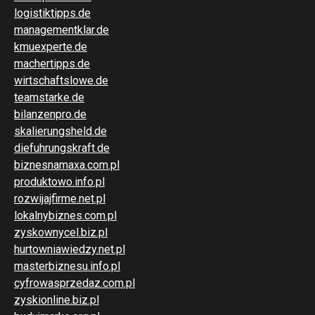
logistiktipps.de
managementklar.de
kmuexperte.de
machertipps.de
wirtschaftslowe.de
teamstarke.de
bilanzenpro.de
skalierungsheld.de
diefuhrungskraft.de
biznesnamaxa.com.pl
produktowo.info.pl
rozwijajfirme.net.pl
lokalnybiznes.com.pl
zyskownycel.biz.pl
hurtowniawiedzy.net.pl
masterbiznesu.info.pl
cyfrowasprzedaz.com.pl
zyskionline.biz.pl