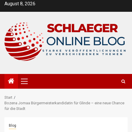
Zum
August 8, 2026
Inhalt
springen
Primäres
Menü
Start
Bozena Jomaa Bürgermeisterkandidatin für Glinde – eine neue Chance
für die Stadt
Blog