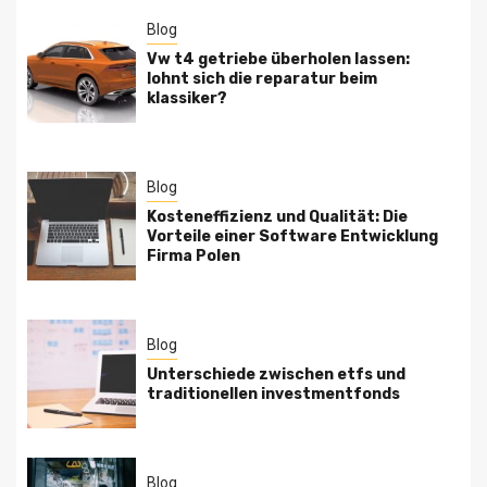
Blog
Vw t4 getriebe überholen lassen:
lohnt sich die reparatur beim
klassiker?
Blog
Kosteneffizienz und Qualität: Die
Vorteile einer Software Entwicklung
Firma Polen
Blog
Unterschiede zwischen etfs und
traditionellen investmentfonds
Blog