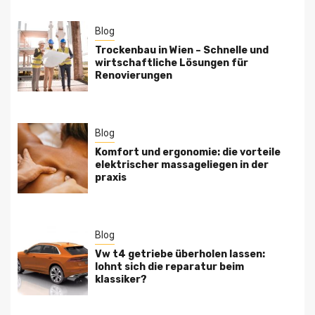
Blog
Trockenbau in Wien – Schnelle und
wirtschaftliche Lösungen für
Renovierungen
Blog
Komfort und ergonomie: die vorteile
elektrischer massageliegen in der
praxis
Blog
Vw t4 getriebe überholen lassen:
lohnt sich die reparatur beim
klassiker?